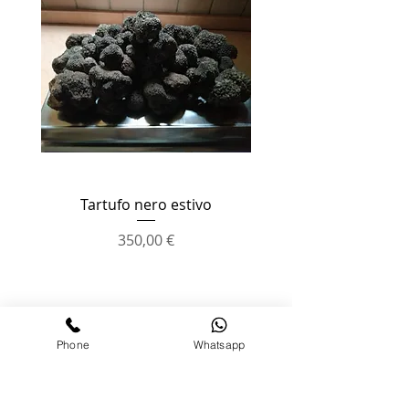
Tartufo nero estivo
Polenta con scaglie di
Prix
350,00 €
CONTATTI
Phone
Whatsapp
info@vogliaditartufo.com
+39
328 1696716