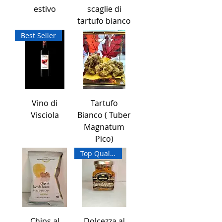
estivo
scaglie di
tartufo bianco
Best Seller
Vino di
Tartufo
Visciola
Bianco ( Tuber
Magnatum
Pico)
Top Quality
Chips al
Dolcezza al