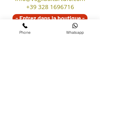
+39
328 1696716
- Entrez dans la boutique -
Phone
Whatsapp
ISCRIVITI ALLA
NEWSLETTER
Accetto l'informativa sulla privacy.
Vedi informativa sulla privacy
INVIA