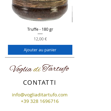
Truffe - 180 gr
Prix
12,00 €
Ajouter au panier
CONTATTI
info@vogliaditartufo.com
+39
328 1696716