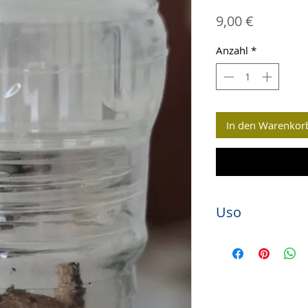
Preis
9,00 €
Anzahl
*
In den Warenkor
Uso
Ideale per imprezios
Carpacci