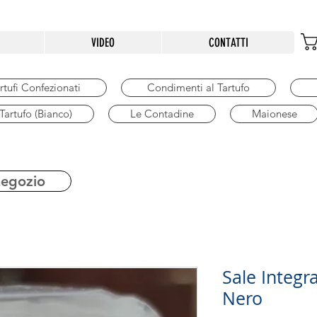
VIDEO
CONTATTI
rtufi Confezionati
Condimenti al Tartufo
 Tartufo (Bianco)
Le Contadine
Maionese
negozio
Sale Integr
Nero