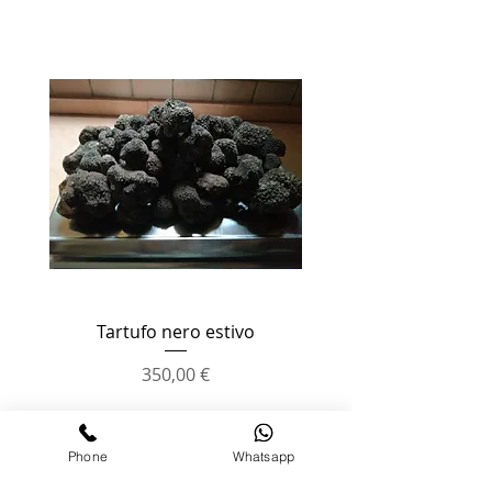
Tartufo nero estivo
Polenta con scaglie di
Preis
350,00 €
Phone
Whatsapp
CONTATTI