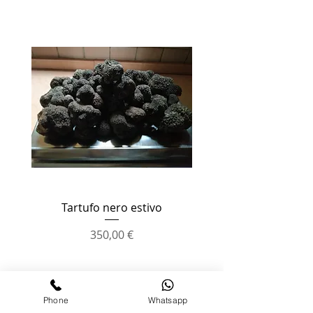
Tartufo nero estivo
Polenta con scaglie di
Prezzo
350,00 €
Phone
Whatsapp