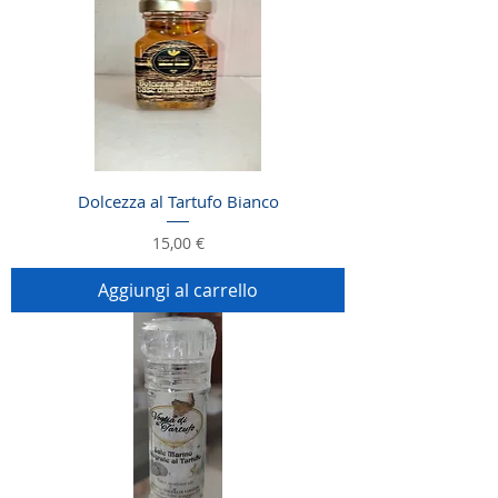
Dolcezza al Tartufo Bianco
Prezzo
15,00 €
Aggiungi al carrello