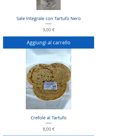
Sale Integrale con Tartufo Nero
Prezzo
9,00 €
Aggiungi al carrello
Crefole al Tartufo
Prezzo
8,00 €