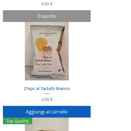
Prezzo
0,00 €
Esaurito
Chips al Tartufo Bianco
Prezzo
3,00 €
Aggiungi al carrello
Top Quality