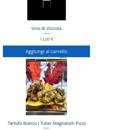
Vino di Visciola
Prezzo
13,00 €
Aggiungi al carrello
Tartufo Bianco ( Tuber Magnatum Pico)