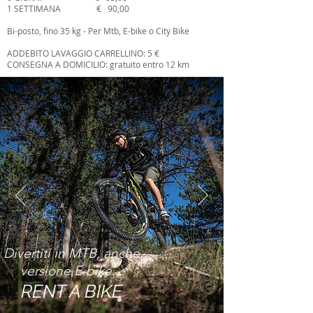
1 SETTIMANA € 90,00
Bi-posto, fino 35 kg - Per Mtb, E-bike o City Bike
ADDEBITO LAVAGGIO CARRELLINO: 5 €
CONSEGNA A DOMICILIO: gratuito entro 12 km
Divertiti in MTB, anche
versione E-bike...
RENT A BIKE