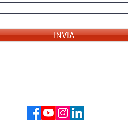
formativa sulla privacy.
Vedi informativa sulla privacy
INVIA
CONTATTI
Acqualagna (PU
Via Flaminia, 20
328 169 6716
info@vogliadita