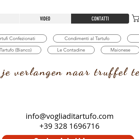
VIDEO
CONTATTI
rtufi Confezionati
Condimenti al Tartufo
 Tartufo (Bianco)
Le Contadine
Maionese
je verlangen naar truffel t
info@vogliaditartufo.com
+39
328 1696716