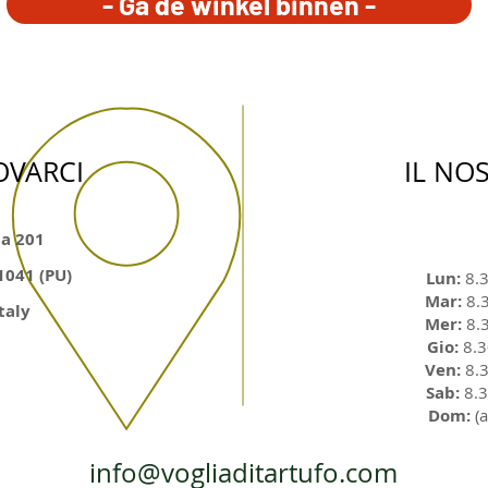
- Ga de winkel binnen -
OVARCI
IL NO
ia 201
1041 (PU)
Lun:
8.3
Mar:
8.3
taly
Mer:
8.3
Gio:
8.3
Ven:
8.3
Sab:
8.3
Dom:
(a
info@vogliaditartufo.com