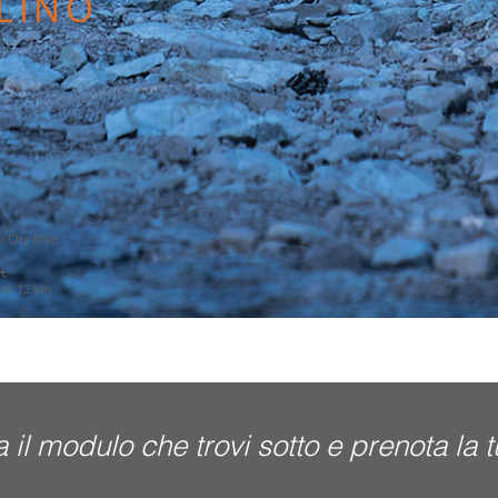
LINO
o City Bike
€
ro 12 km
 il modulo che trovi sotto e prenota la t