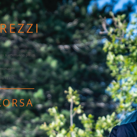
REZZI
ppi si effettuano prezzi
ettimana
ro 12 km
 CORSA