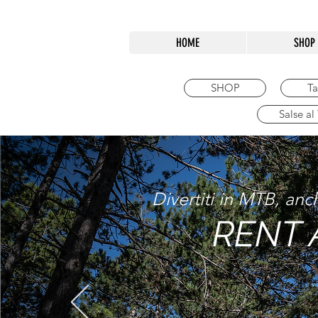
HOME
SHOP
SHOP
Ta
Salse al
Divertiti in MTB, anc
RENT 