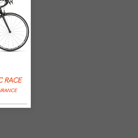
C RACE
URANCE