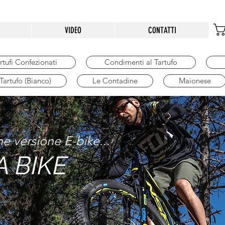
VIDEO
CONTATTI
rtufi Confezionati
Condimenti al Tartufo
 Tartufo (Bianco)
Le Contadine
Maionese
he versione E-bike...
A BIKE