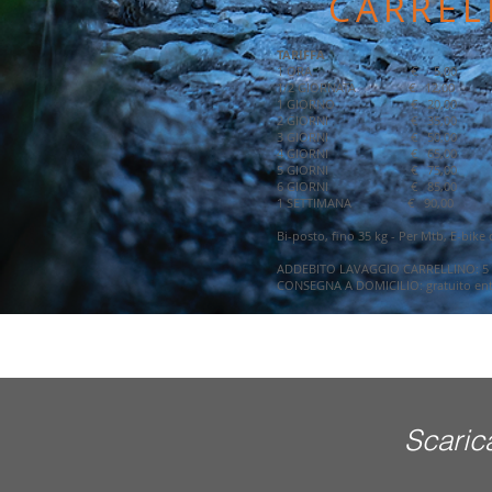
CARREL
TARIFFA
1 ORA € 5,00
1/2 GIORNATA € 12,00
1 GIORNO € 20,00
2 GIORNI € 35,00
3 GIORNI € 50,00
4 GIORNI € 65,00
5 GIORNI € 75,00
6 GIORNI € 85,00
1 SETTIMANA € 90,00
Bi-posto, fino 35 kg - Per Mtb, E-bike 
ADDEBITO LAVAGGIO CARRELLINO: 5 
CONSEGNA A DOMICILIO: gratuito ent
Scarica