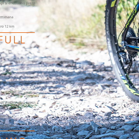
ppi si effettuano prezzi
ettimana
ro 12 km
 FULL
ppi si effettuano prezzi
ettimana
ro 12 km