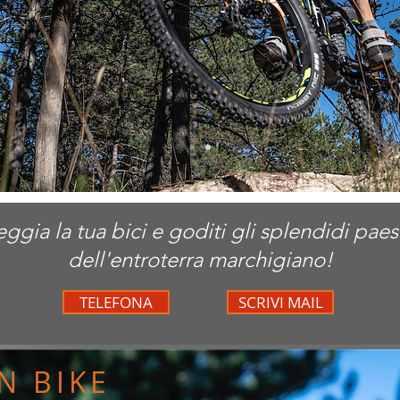
ggia la tua bici e goditi gli splendidi pae
dell'entroterra marchigiano!
TELEFONA
SCRIVI MAIL
N BIKE