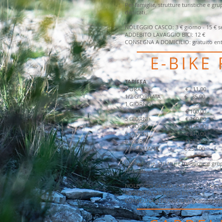
Per famiglie, strutture turistiche e gru
dedicati.
NOLEGGIO CASCO: 3 € giorno - 15 € s
ADDEBITO LAVAGGIO BICI: 12 €
CONSEGNA A DOMICILIO: gratuito ent
E
-BIKE
TARIFFA
1 ORA € 11,00
1/2 GIORNATA € 35,00
1 GIORNO € 55,00
2 GIORNI € 100,00
3 GIORNI € 140,00
4 GIORNI € 175,00
5 GIORNI € 210,00
6 GIORNI € 230,00
1 SETTIMANA € 250,00
Per famiglie, strutture turistiche e gru
dedicati.
NOLEGGIO CASCO: 3 € giorno - 15 € s
ADDEBITO LAVAGGIO BICI: 12 €
CONSEGNA A DOMICILIO: gratuito ent