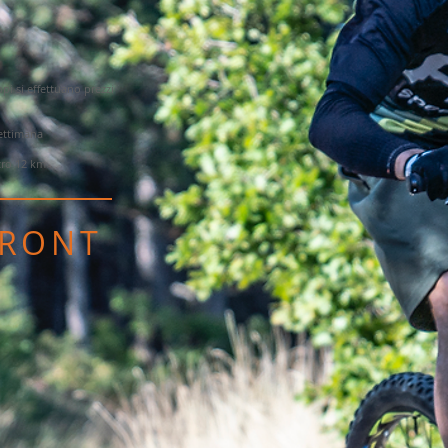
ppi si effettuano prezzi
ettimana
ro 12 km
FRONT