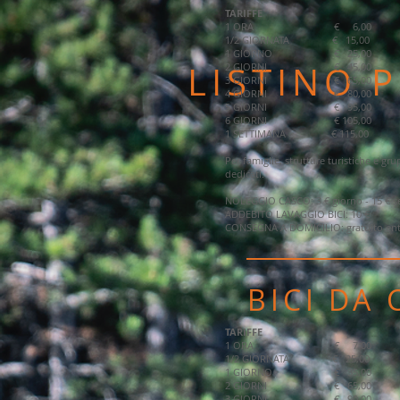
TARIFFE
1 ORA € 6,00
1/2 GIORNATA € 15,00
1 GIORNO € 25,00
LISTINO P
2 GIORNI € 45,00
3 GIORNI € 65,00
4 GIORNI € 80,00
5 GIORNI € 95,00
6 GIORNI € 105,00
1 SETTIMANA € 115,00
Per famiglie, strutture turistiche e gru
dedicati.
NOLEGGIO CASCO: 3 € giorno - 15 € s
ADDEBITO LAVAGGIO BICI: 10 €
CONSEGNA A DOMICILIO: gratuito ent
BICI DA
TARIFFE
1 ORA € 7,00
1/2 GIORNATA € 25,00
1 GIORNO € 35,00
2 GIORNI € 65,00
3 GIORNI € 90,00